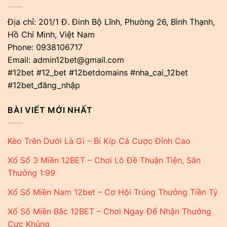
Địa chỉ: 201/1 Đ. Đinh Bộ Lĩnh, Phường 26, Bình Thạnh,
Hồ Chí Minh, Việt Nam
Phone: 0938106717
Email:
admin12bet@gmail.com
#12bet #12_bet #12betdomains #nha_cai_12bet
#12bet_đăng_nhập
BÀI VIẾT MỚI NHẤT
Kèo Trên Dưới Là Gì – Bí Kíp Cá Cược Đỉnh Cao
Xổ Số 3 Miền 12BET – Chơi Lô Đề Thuận Tiện, Săn
Thưởng 1:99
Xổ Số Miền Nam 12bet – Cơ Hội Trúng Thưởng Tiền Tỷ
Xổ Số Miền Bắc 12BET – Chơi Ngay Để Nhận Thưởng
Cực Khủng