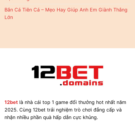
Bắn Cá Tiên Cá – Mẹo Hay Giúp Anh Em Giành Thắng
Lớn
12bet
là nhà cái top 1 game đổi thưởng hot nhất năm
2025. Cùng 12bet trải nghiệm trò chơi đẳng cấp và
nhận nhiều phần quà hấp dẫn cực khủng.