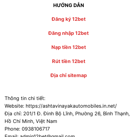
HƯỚNG DẪN
Đăng ký 12bet
Đăng nhập 12bet
Nạp tiền 12bet
Rút tiền 12bet
Địa chỉ sitemap
Thông tin chi tiết:
Website: https://ashtavinayakautomobiles.in.net/
Địa chỉ: 201/1 Đ. Đinh Bộ Lĩnh, Phường 26, Bình Thạnh,
Hồ Chí Minh, Việt Nam
Phone: 0938106717
Email:
admin12bet@gmail.com