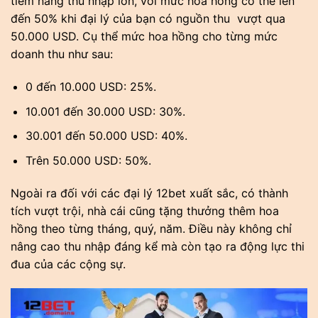
tiềm năng thu nhập lớn, với mức hoa hồng có thể lên
đến 50% khi đại lý của bạn có nguồn thu vượt qua
50.000 USD. Cụ thể mức hoa hồng cho từng mức
doanh thu như sau:
0 đến 10.000 USD: 25%.
10.001 đến 30.000 USD: 30%.
30.001 đến 50.000 USD: 40%.
Trên 50.000 USD: 50%.
Ngoài ra đối với các đại lý 12bet xuất sắc, có thành
tích vượt trội, nhà cái cũng tặng thưởng thêm hoa
hồng theo từng tháng, quý, năm. Điều này không chỉ
nâng cao thu nhập đáng kể mà còn tạo ra động lực thi
đua của các cộng sự.