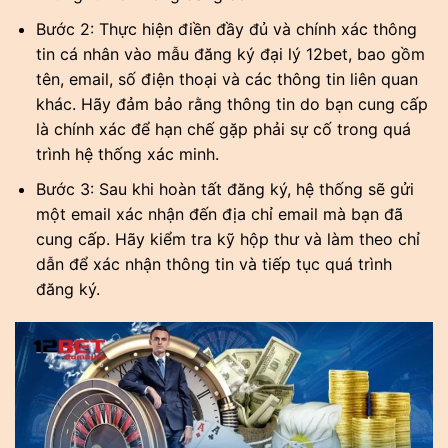
Bước 2: Thực hiện điền đầy đủ và chính xác thông
tin cá nhân vào mẫu đăng ký đại lý 12bet, bao gồm
tên, email, số điện thoại và các thông tin liên quan
khác. Hãy đảm bảo rằng thông tin do bạn cung cấp
là chính xác để hạn chế gặp phải sự cố trong quá
trình hệ thống xác minh.
Bước 3: Sau khi hoàn tất đăng ký, hệ thống sẽ gửi
một email xác nhận đến địa chỉ email mà bạn đã
cung cấp. Hãy kiểm tra kỹ hộp thư và làm theo chỉ
dẫn để xác nhận thông tin và tiếp tục quá trình
đăng ký.