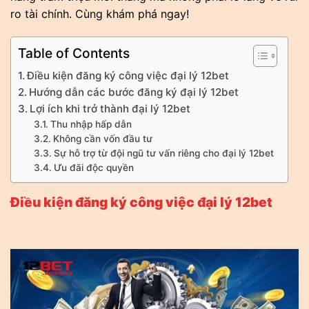
ro tài chính. Cùng khám phá ngay!
Table of Contents
Điều kiện đăng ký công việc đại lý 12bet
Hướng dẫn các bước đăng ký đại lý 12bet
Lợi ích khi trở thành đại lý 12bet
Thu nhập hấp dẫn
Không cần vốn đầu tư
Sự hỗ trợ từ đội ngũ tư vấn riêng cho đại lý 12bet
Ưu đãi độc quyền
Điều kiện đăng ký công việc đại lý 12bet