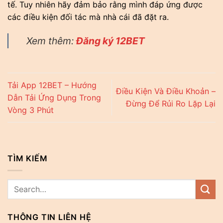
tế. Tuy nhiên hãy đảm bảo rằng mình đáp ứng được
các điều kiện đối tác mà nhà cái đã đặt ra.
Xem thêm:
Đăng ký 12BET
Tải App 12BET – Hướng
Điều Kiện Và Điều Khoản –
Dẫn Tải Ứng Dụng Trong
Đừng Để Rủi Ro Lặp Lại
Vòng 3 Phút
TÌM KIẾM
THÔNG TIN LIÊN HỆ